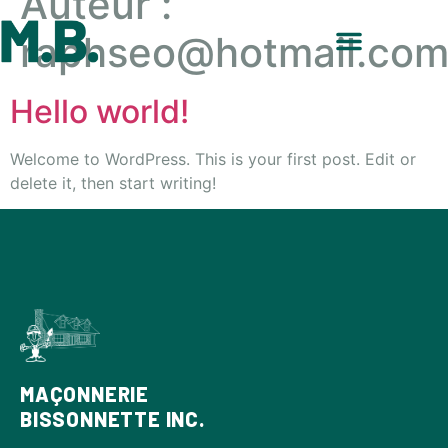
Auteur :
raphseo@hotmail.co
Hello world!
Welcome to WordPress. This is your first post. Edit or
delete it, then start writing!
MAÇONNERIE
BISSONNETTE INC.